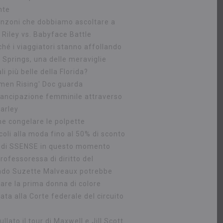
nte
anzoni che dobbiamo ascoltare a
 Riley vs. Babyface Battle
ché i viaggiatori stanno affollando
 Springs, una delle meraviglie
li più belle della Florida?
men Rising' Doc guarda
mancipazione femminile attraverso
arley
e congelare le polpette
coli alla moda fino al 50% di sconto
aldi SSENSE in questo momento
rofessoressa di diritto del
ado Suzette Malveaux potrebbe
are la prima donna di colore
ta alla Corte federale del circuito
llato il tour di Maxwell e Jill Scott