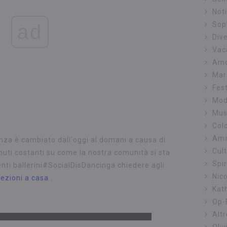
Not
Sop
ad
Div
Vac
Amo
Mar
Fest
Mo
Mus
Colo
Ama
za è cambiato dall'oggi al domani a causa di
Cul
uti costanti su come la nostra comunità si sta
Spi
nti ballerini#SocialDisDancinga chiedere agli
Nic
ezioni a casa
.
Kat
Op-
Alt