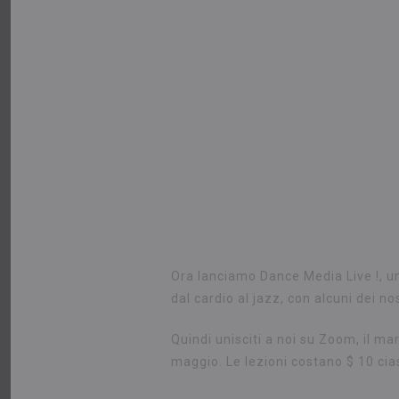
Ora lanciamo Dance Media Live !, una 
dal cardio al jazz, con alcuni dei nos
Quindi unisciti a noi su Zoom, il mar
maggio. Le lezioni costano $ 10 ci