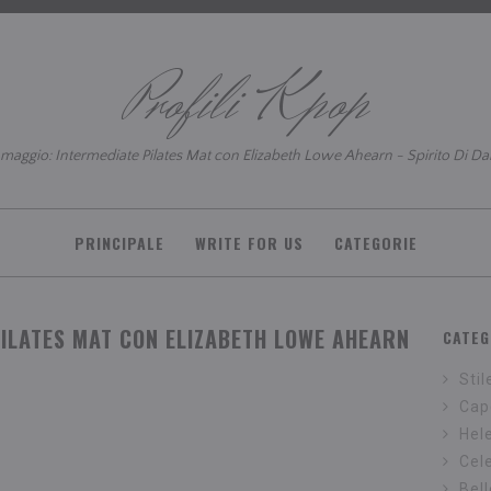
Profili Kpop
maggio: Intermediate Pilates Mat con Elizabeth Lowe Ahearn - Spirito Di D
PRINCIPALE
WRITE FOR US
CATEGORIE
PILATES MAT CON ELIZABETH LOWE AHEARN
CATEG
Stil
Cape
Hel
Cel
Bel