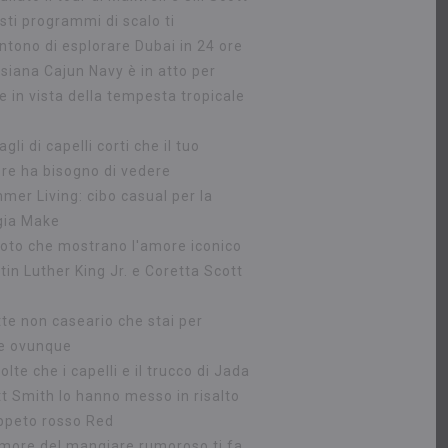
sti programmi di scalo ti
ntono di esplorare Dubai in 24 ore
isiana Cajun Navy è in atto per
e in vista della tempesta tropicale
agli di capelli corti che il tuo
ere ha bisogno di vedere
mer Living: cibo casual per la
gia Make
foto che mostrano l'amore iconico
tin Luther King Jr. e Coretta Scott
atte non caseario che stai per
e ovunque
olte che i capelli e il trucco di Jada
tt Smith lo hanno messo in risalto
appeto rosso Red
rumore del mangiare rumoroso ti fa