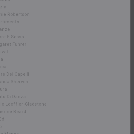
izia
hie Robertson
ertimento
anze
re E Sesso
garet Fuhrer
ival
da
ica
re Dei Capelli
nda Sherwin
tura
rito Di Danza
ole Loeffler-Gladstone
herine Beard
Ed
ro