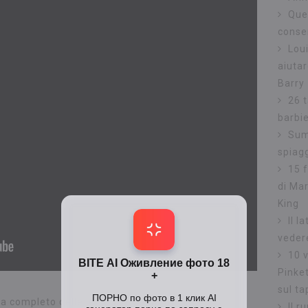
Que
conse
Lou
aiutar
Barry
26 t
barbi
Sum
spiag
15 
di Mar
King
Il l
veder
10 v
Pinke
sul t
 completo delle lezioni di seguito:
Il 