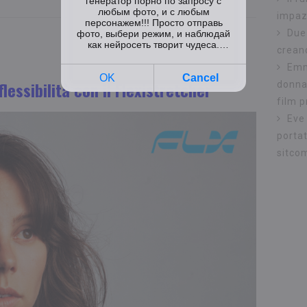
impaz
Due
crean
Emm
lessibilità con il Flexistretcher
donna 
film p
Eve
portat
sitco