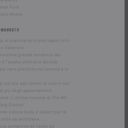
via Manno
mas Ford
peto Rosso
OMANDATO
pi di biancheria intima taglie forti
an Valentino
prossima grande tendenza dei
i è l'esatto contrario del bob
pie nere preferite nel cinema e in
i ciò che agli uomini di colore non
 di più degli appuntamenti
vere 'L'ultima riunione di The All-
lling Station'
ndo indossi body e collant per la
 volta da settimane
ona sempreverde facile ed