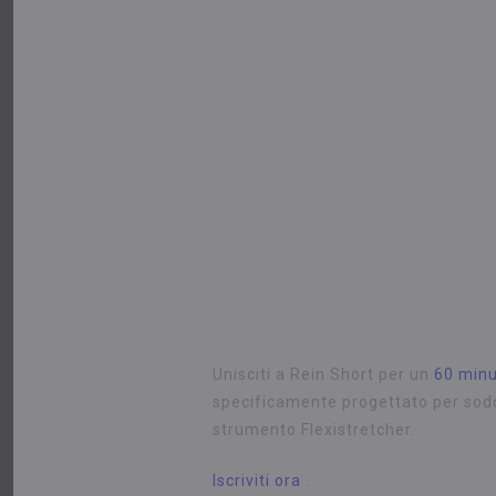
Unisciti a Rein Short per un
60 minu
specificamente progettato per soddi
strumento Flexistretcher.
Iscriviti ora
.