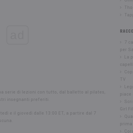
Oli
Tho
Tap
RACC
ad
7 ca
per S
La 
capell
Cop
TV
Legg
serie di lezioni con tutto, dal balletto al pilates,
piace
tri insegnanti preferiti.
Scri
Girl Fi
tedì e il giovedì dalle 13:00 ET, a partire dal 7
Qua
ascuna.
prima
Cor