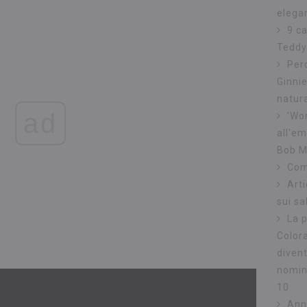
elega
9 c
Teddy
Per
Ginnie
natura
ad
'Wo
all'e
Bob M
Com
Arti
sui s
La p
Color
divent
nomina
10
Annu