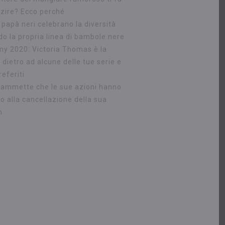
zire? Ecco perché
 papà neri celebrano la diversità
do la propria linea di bambole nere
y 2020: Victoria Thomas è la
dietro ad alcune delle tue serie e
referiti
 ammette che le sue azioni hanno
o alla cancellazione della sua
m