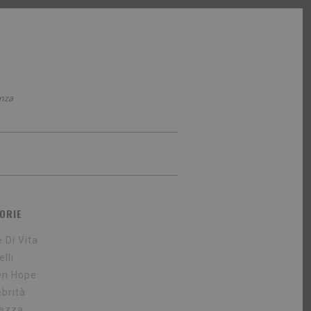
anza
ORIE
e Di Vita
lli
en Hope
ebrità
lezza